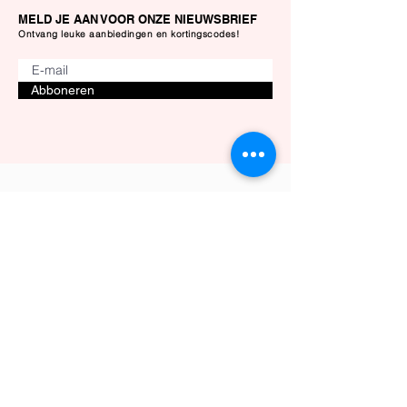
MELD JE AAN VOOR ONZE NIEUWSBRIEF
Ontvang leuke aanbiedingen en kortingscodes!
Abboneren
Klantenservice
Privacybeleid
Retourbeleid
Verzending & Bezorging
Algemene Voorwaarden
Herroepingsrecht
Contact