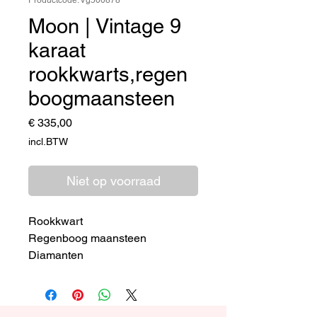
Moon | Vintage 9
karaat
rookkwarts,regen
boogmaansteen
Prijs
€ 335,00
incl.BTW
Niet op voorraad
Rookkwart
Regenboog maansteen
Diamanten