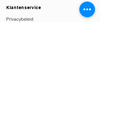
Klantenservice
Privacybeleid
Retourbeleid
Verzending & Bezorging
Algemene Voorwaarden
Herroepingsrecht
Contact
Elle's Atélier
KVK:
87772108
Klantenservice@elles-atelier.nl
+31 (0) 6 86163079
Socials