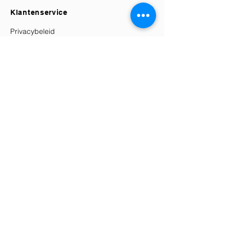
Klantenservice
Privacybeleid
Retourbeleid
Verzending & Bezorging
Algemene Voorwaarden
Herroepingsrecht
Contact
Elle's Atélier
KVK:
87772108
Klantenservice@elles-atelier.nl
+31 (0) 6 86163079
Socials