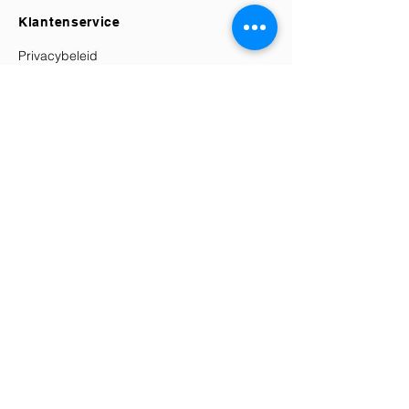
Klantenservice
Privacybeleid
Retourbeleid
Verzending & Bezorging
Algemene Voorwaarden
Herroepingsrecht
Contact
Elle's Atélier
KVK:
87772108
Klantenservice@elles-atelier.nl
+31 (0) 6 86163079
Socials