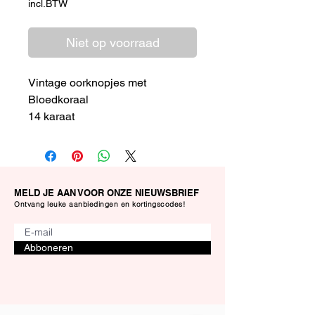
incl.BTW
Niet op voorraad
Vintage oorknopjes met
Bloedkoraal
14 karaat
In uitstekende conditie
MELD JE AAN VOOR ONZE NIEUWSBRIEF
Ontvang leuke aanbiedingen en kortingscodes!
Abboneren