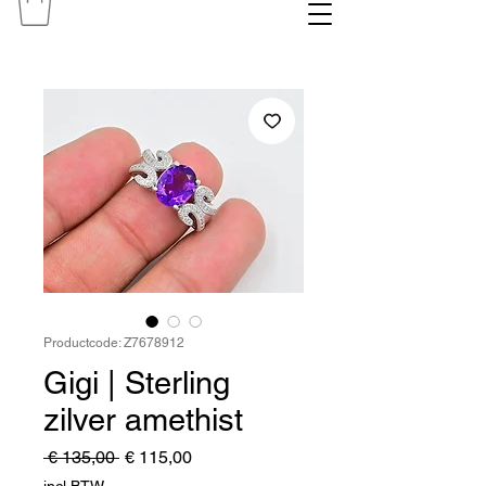
Productcode: Z7678912
Gigi | Sterling
zilver amethist
Normale
Verkoopprijs
 € 135,00 
€ 115,00
prijs
incl.BTW