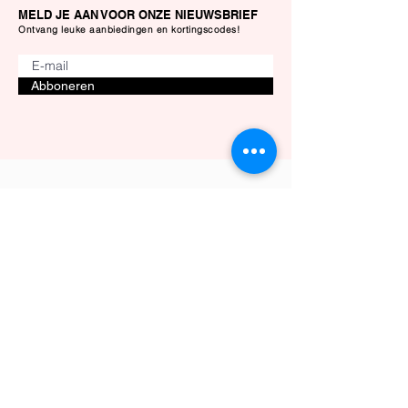
of een berichtje op instagram
MELD JE AAN VOOR ONZE NIEUWSBRIEF
Ontvang leuke aanbiedingen en kortingscodes!
Abboneren
Klantenservice
Privacybeleid
Retourbeleid
Verzending & Bezorging
Algemene Voorwaarden
Herroepingsrecht
Contact