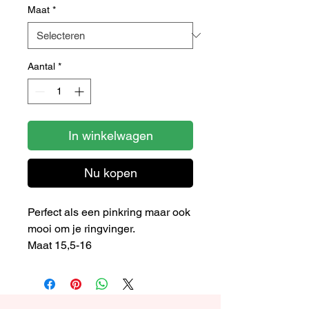
Maat
*
Aantal
*
In winkelwagen
Nu kopen
Perfect als een pinkring maar ook
mooi om je ringvinger.
Maat 15,5-16
Het is mogelijk om deze prachtige
ring ook in jouw maat te bestellen.
Voor meer info stuur een mailtje