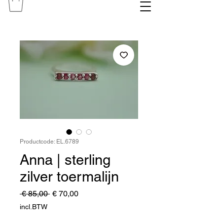
Productcode: EL.6789
Anna | sterling
zilver toermalijn
Normale
Verkoopprijs
 € 85,00 
€ 70,00
prijs
incl.BTW