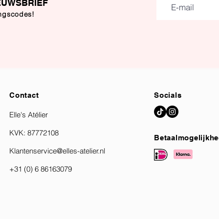
EUWSBRIEF
ingscodes!
Contact
Socials
Elle's Atélier
KVK: 87772108
Betaalmogelijkh
Klantenservice@elles-atelier.nl
+31 (0) 6 86163079