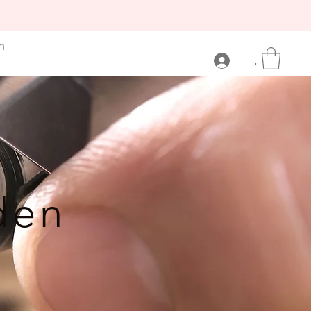
n
.
den