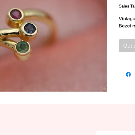
Sales Ta
Vintage
Bezet m
Out 