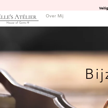
Veili
Over Mij
Bi