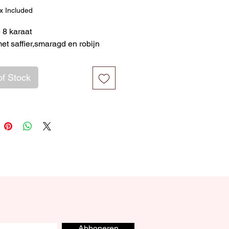
x Included
 8 karaat
et saffier,smaragd en robijn
of Stock
Abboneren