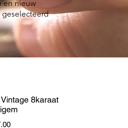
e en nieuw
 geselecteerd
 | Vintage 8karaat
tigem
Price
.00