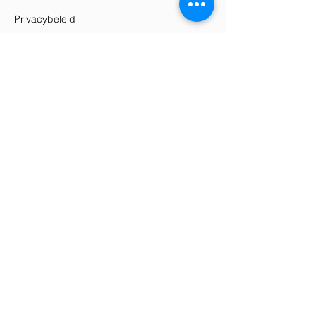
Privacybeleid
Retourbeleid
Verzending & Bezorging
Algemene Voorwaarden
Herroepingsrecht
Contact
Elle's Atélier
KVK:
87772108
Klantenservice@elles-atelier.nl
+31 (0) 6 86163079
Socials