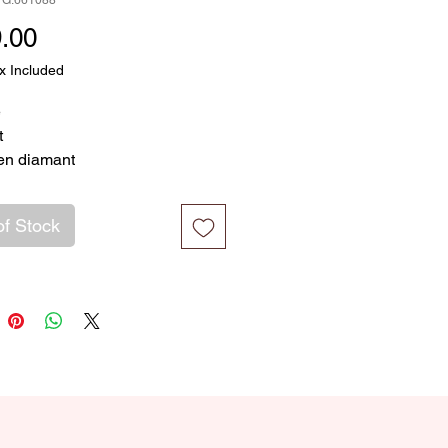
VG.661088
Price
.00
x Included
e
t
 en diamant
7
of Stock