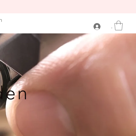
n
.
den