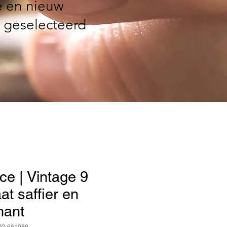
e en nieuw
 geselecteerd
ce | Vintage 9
at saffier en
mant