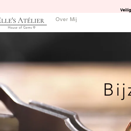
Veili
Over Mij
Bi