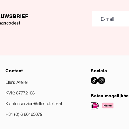
EUWSBRIEF
ingscodes!
Contact
Socials
Elle's Atélier
KVK: 87772108
Betaalmogelijkh
Klantenservice@elles-atelier.nl
+31 (0) 6 86163079