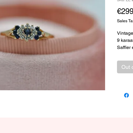
SKU: EL.
€299
Sales Ta
Vintag
9 karaa
Saffier
Maat 1
Out 