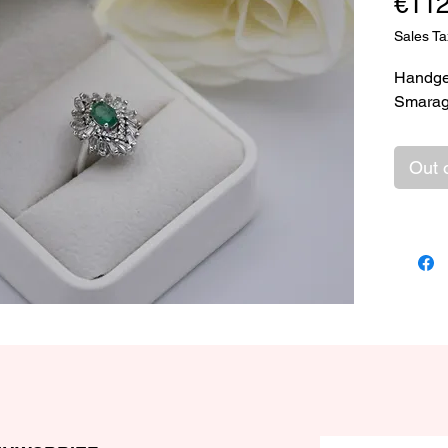
€112
Sales Ta
Handgem
Smarag
Out 