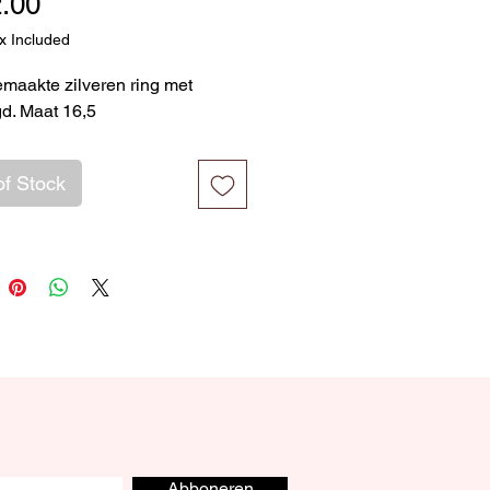
Price
.00
x Included
aakte zilveren ring met
d. Maat 16,5
of Stock
Abboneren