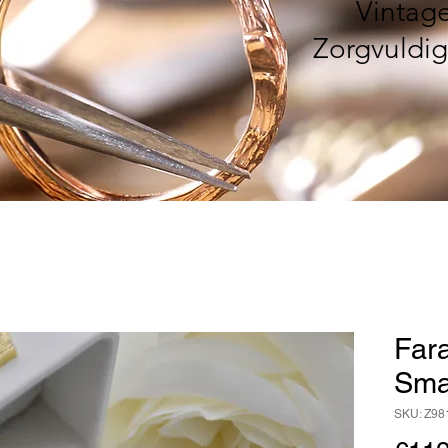
Vintag
Zorgvuldig
Fara
Sma
SKU: Z98