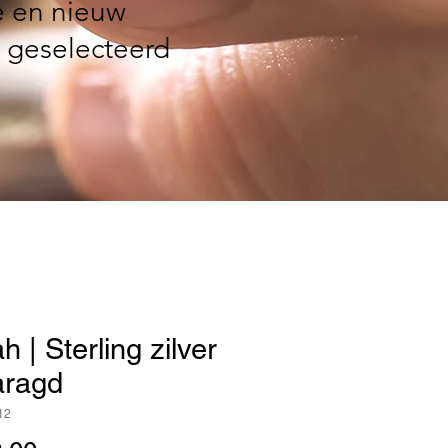
e en nieuw
 geselecteerd
h | Sterling zilver
ragd
12