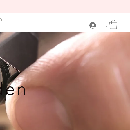
n
.
den