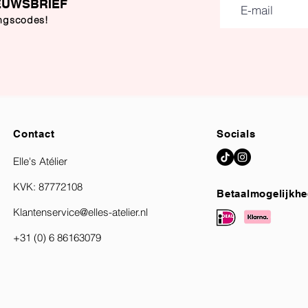
EUWSBRIEF
ingscodes!
Contact
Socials
Elle's Atélier
KVK: 87772108
Betaalmogelijkh
Klantenservice@elles-atelier.nl
+31 (0) 6 86163079