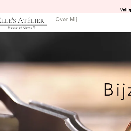
Veili
Over Mij
Bi