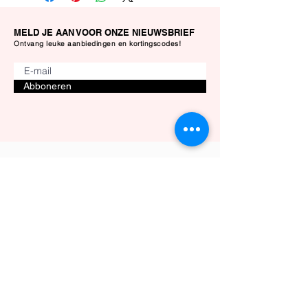
MELD JE AAN VOOR ONZE NIEUWSBRIEF
Ontvang leuke aanbiedingen en kortingscodes!
Abboneren
Klantenservice
Privacybeleid
Retourbeleid
Verzending & Bezorging
Algemene Voorwaarden
Herroepingsrecht