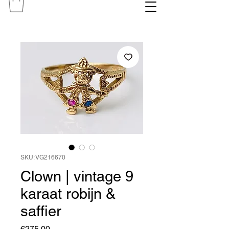
SKU: VG216670
Clown | vintage 9
karaat robijn &
saffier
Price
€275.00