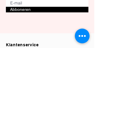
Abboneren
Klantenservice
Privacybeleid
Retourbeleid
Verzending & Bezorging
Algemene Voorwaarden
Herroepingsrecht
Contact
Elle's Atélier