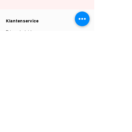
Klantenservice
Privacybeleid
Retourbeleid
Verzending & Bezorging
Algemene Voorwaarden
Herroepingsrecht
Contact
Elle's Atélier
KVK:
87772108
Klantenservice@elles-atelier.nl
+31 (0) 6 86163079